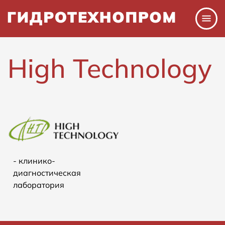
Перейти
к
основному
содержанию
High Technology
- клинико-
диагностическая
лаборатория